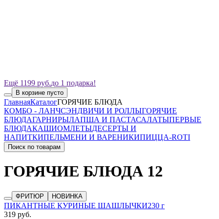
Ещё 1199 руб.
до 1 подарка!
В корзине пусто
Главная
Каталог
ГОРЯЧИЕ БЛЮДА
КОМБО - ЛАНЧ
СЭНДВИЧИ И РОЛЛЫ
ГОРЯЧИЕ
БЛЮДА
ГАРНИРЫ
ЛАПША И ПАСТА
САЛАТЫ
ПЕРВЫЕ
БЛЮДА
КАШИ
ОМЛЕТЫ
ДЕСЕРТЫ И
НАПИТКИ
ПЕЛЬМЕНИ И ВАРЕНИКИ
ПИЦЦА-ROTI
Поиск по товарам
ГОРЯЧИЕ БЛЮДА
12
ФРИТЮР
НОВИНКА
ПИКАНТНЫЕ КУРИНЫЕ ШАШЛЫЧКИ
230 г
319 руб.