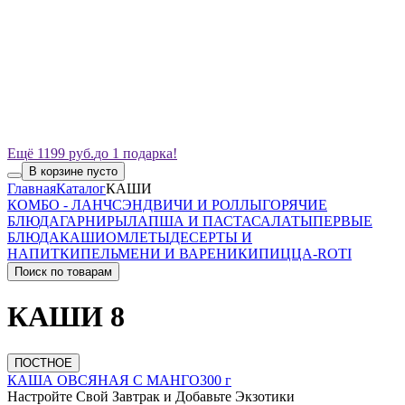
Ещё 1199 руб.
до 1 подарка!
В корзине пусто
Главная
Каталог
КАШИ
КОМБО - ЛАНЧ
СЭНДВИЧИ И РОЛЛЫ
ГОРЯЧИЕ
БЛЮДА
ГАРНИРЫ
ЛАПША И ПАСТА
САЛАТЫ
ПЕРВЫЕ
БЛЮДА
КАШИ
ОМЛЕТЫ
ДЕСЕРТЫ И
НАПИТКИ
ПЕЛЬМЕНИ И ВАРЕНИКИ
ПИЦЦА-ROTI
Поиск по товарам
КАШИ
8
ПОСТНОЕ
КАША ОВСЯНАЯ С МАНГО
300 г
Настройте Свой Завтрак и Добавьте Экзотики